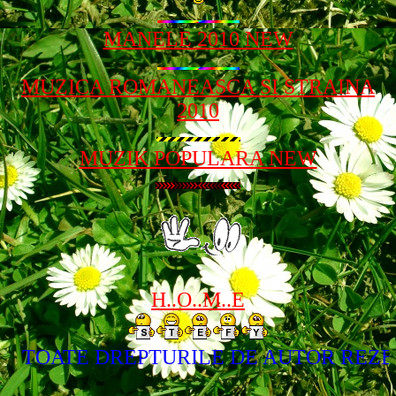
MANELE 2010 NEW
MUZICA ROMANEASCA SI STRAINA
2010
MUZIK POPULARA NEW
H..O..M..E
TOATE DREPTURILE DE AUTOR REZE